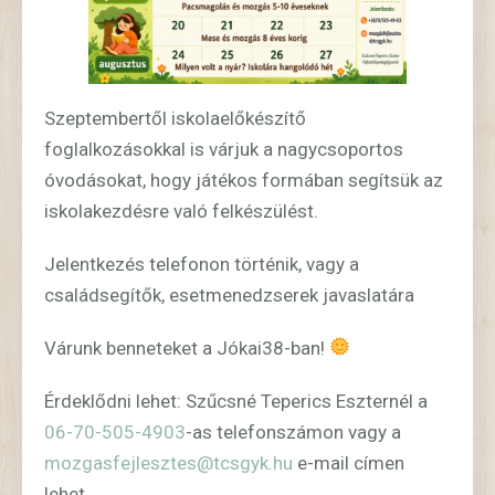
Szeptembertől iskolaelőkészítő
foglalkozásokkal is várjuk a nagycsoportos
óvodásokat, hogy játékos formában segítsük az
iskolakezdésre való felkészülést.
Jelentkezés telefonon történik, vagy a
családsegítők, esetmenedzserek javaslatára
Várunk benneteket a Jókai38-ban!
Érdeklődni lehet: Szűcsné Teperics Eszternél a
06-70-505-4903
-as telefonszámon vagy a
mozgasfejlesztes@tcsgyk.hu
e-mail címen
lehet.