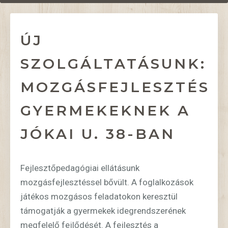
ÚJ
SZOLGÁLTATÁSUNK:
MOZGÁSFEJLESZTÉS
GYERMEKEKNEK A
JÓKAI U. 38-BAN
Fejlesztőpedagógiai ellátásunk
mozgásfejlesztéssel bővült. A foglalkozások
játékos mozgásos feladatokon keresztül
támogatják a gyermekek idegrendszerének
megfelelő fejlődését. A fejlesztés a