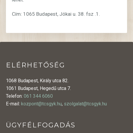
Cím: 1065 Budapest, Jókai u. 38. fsz .1.
ELÉRHETŐSÉG
1068 Budapest, Király utca 82.
1061 Budapest, Hegedű utca 7.
Telefon:
061 344 6060
E-mail:
kozpont@tcsgyk.hu
,
szolgalat@tcsgyk.hu
ÜGYFÉLFOGADÁS