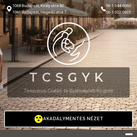
1068 Budapest, Király utca 82.
06-1-344-6060
1061 Budapest, Hegedű utca 7.
06-1-322-0623
TCSGYK
Terézvárosi Család- és Gyermekjóléti Központ
AKADÁLYMENTES NÉZET