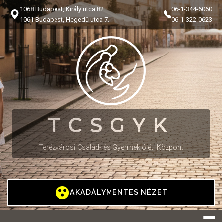
1068 Budapest, Király utca 82.
06-1-344-6060
1061 Budapest, Hegedű utca 7.
06-1-322-0623
TCSGYK
Terézvárosi Család- és Gyermekjóléti Központ
AKADÁLYMENTES NÉZET