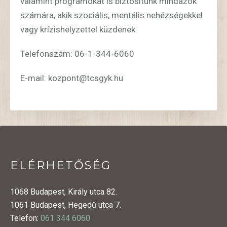
valamint programokat is biztosítunk mindazok
számára, akik szociális, mentális nehézségekkel
vagy krízishelyzettel küzdenek.
Telefonszám: 06-1-344-6060
E-mail: kozpont@tcsgyk.hu
ELÉRHETŐSÉG
1068 Budapest, Király utca 82.
1061 Budapest, Hegedű utca 7.
Telefon:
061 344 6060