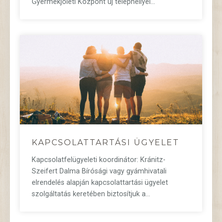
Gyermekjóléti Központ új telephellyel…
KAPCSOLATTARTÁSI ÜGYELET
Kapcsolatfelügyeleti koordinátor: Kránitz-
Szeifert Dalma Bírósági vagy gyámhivatali
elrendelés alapján kapcsolattartási ügyelet
szolgáltatás keretében biztosítjuk a…