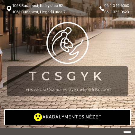
1068 Budapest, Király utca 82.
06-1-344-6060
1061 Budapest, Hegedű utca 7.
06-1-322-0623
TCSGYK
Terézvárosi Család- és Gyermekjóléti Központ
AKADÁLYMENTES NÉZET