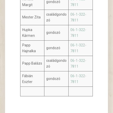
gondozó
Margit
7811
családgondo
06-1-322-
Mester Zita
zó
7811
Hupka
06-1-322-
gondozó
Kármen
7811
Papp
06-1-322-
gondozó
Hajnalka
7811
családgondo
06-1-322-
Papp Balázs
zó
7811
Fábián
06-1-322-
gondozó
Eszter
7811