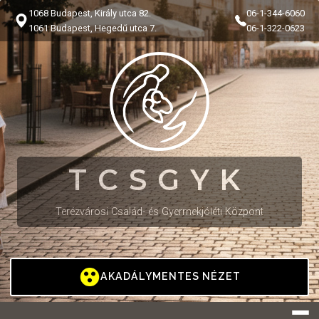
1068 Budapest, Király utca 82.
06-1-344-6060
1061 Budapest, Hegedű utca 7.
06-1-322-0623
TCSGYK
Terézvárosi Család- és Gyermekjóléti Központ
AKADÁLYMENTES NÉZET