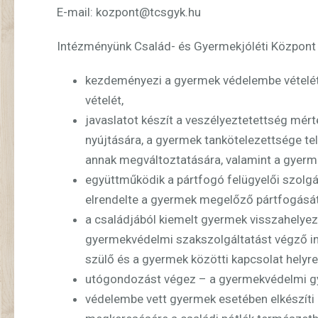
E-mail: kozpont@tcsgyk.hu
Intézményünk Család- és Gyermekjóléti Központ
kezdeményezi a gyermek védelembe vételét 
vételét,
javaslatot készít a veszélyeztetettség mér
nyújtására, a gyermek tankötelezettsége te
annak megváltoztatására, valamint a gyerm
együttműködik a pártfogó felügyelői szolg
elrendelte a gyermek megelőző pártfogását
a családjából kiemelt gyermek visszahelyezé
gyermekvédelmi szakszolgáltatást végző i
szülő és a gyermek közötti kapcsolat helyre
utógondozást végez – a gyermekvédelmi gy
védelembe vett gyermek esetében elkészíti 