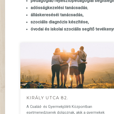
pedagógiai/fejlesztőpedagógiai segítségn
adósságkezelési tanácsadás
,
álláskereséséi tanácsadás,
szociális diagnózis készítése,
óvodai és iskolai szociális segítő tevékeny
KIRÁLY UTCA 82.
A Család- és Gyermekjóléti Központban
esetmenedzserek dolgoznak, akik a gyermekek