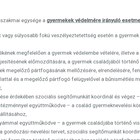
 szakmai egysége a
gyermekek védelmére irányuló esetm
vagy súlyosabb fokú veszélyeztetettség esetén a gyermek i
tékének megfelelően a gyermek védelembe vételére, illetve 
ljesítésének előmozdítására, a gyermek családjából történő
ek megelőző pártfogásának mellőzésére, elrendelésére, fe
álattal és a megelőző pártfogó felügyelővel a bűnismétlés
,
se érdekében szociális segítőmunkát koordinál és végez – az 
ntézménnyel együttműködve – a család gyermeknevelési kö
állításához,
ámmal együttműködve – a gyermek családjába történő vis
a gondozási-nevelési tervet, szociális segítőmunkát koordin