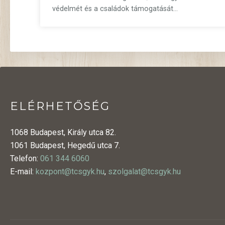
védelmét és a családok támogatását…
ELÉRHETŐSÉG
1068 Budapest, Király utca 82.
1061 Budapest, Hegedű utca 7.
Telefon:
061 344 6060
E-mail:
kozpont@tcsgyk.hu
,
szolgalat@tcsgyk.hu