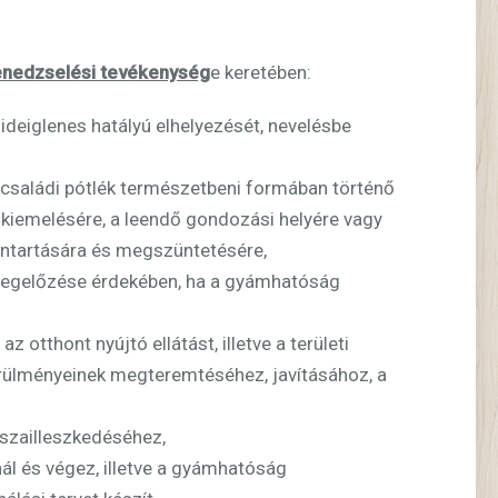
enedzselési tevékenység
e keretében:
deiglenes hatályú elhelyezését, nevelésbe
a családi pótlék természetbeni formában történő
 kiemelésére, a leendő gondozási helyére vagy
nntartására és megszüntetésére,
 megelőzése érdekében, ha a gyámhatóság
otthont nyújtó ellátást, illetve a területi
rülményeinek megteremtéséhez, javításához, a
szailleszkedéséhez,
ál és végez, illetve a gyámhatóság