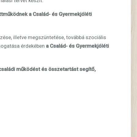
lási tervet készít.
tműködnek a Család- és Gyermekjóléti
ése, illetve megszüntetése, továbbá szociális
támogatása érdekében
a Család- és Gyermekjóléti
saládi működést és összetartást segítő,