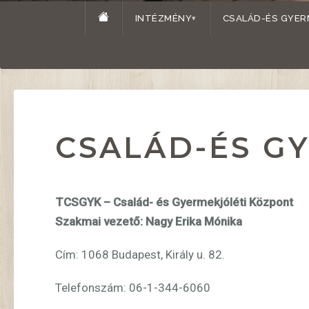
INTÉZMÉNY
CSALÁD-ÉS GYER
CSALÁD-ÉS G
TCSGYK – Család- és Gyermekjóléti Központ
Szakmai vezető: Nagy Erika Mónika
Cím: 1068 Budapest, Király u. 82.
Telefonszám: 06-1-344-6060