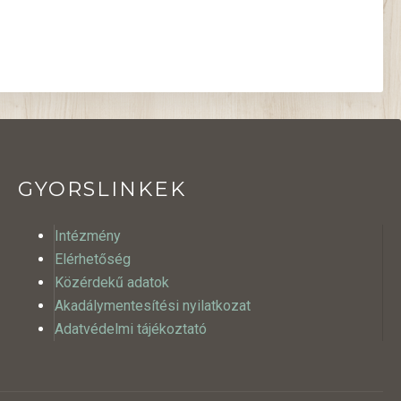
GYORSLINKEK
Intézmény
Elérhetőség
Közérdekű adatok
Akadálymentesítési nyilatkozat
Adatvédelmi tájékoztató