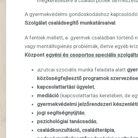
megkeresésére a családi pótlék természetb
A gyermekvédelmi gondoskodáshoz kapcsolódó
Szolgálat családsegítő munkatársaival
.
A fentiek mellett, a gyermek családban történő 
vagy mentálhigiénés problémák, illetve egyéb kr
Központ
egyéni és csoportos speciális szolgált
az
utcai szociális munka feladata alatt
gyer
közösségfejlesztő programok szervezése 
kapcsolattartási ügyelet
,
mediáció
(kapcsolattartás keretében, de egy
gyermekvédelmi jelzőrendszeri készenléti
jogi segítségnyújtás
,
pszichológiai tanácsadás
,
családkonzultáció, családterápia
,