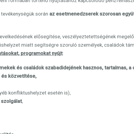
eni formában történő nyújtásához kapcsolódó pénzfelhaszná
 tevékenységük során
az esetmenedzserek szorosan együt
nevelkedésének elősegítése, veszélyeztetettségének megelőz
ízishelyzet miatt segítségre szoruló személyek, családok 
atásokat, programokat nyújt
:
mekek és családok szabadidejének hasznos, tartalmas, a c
és közvetítése,
éb konfliktushelyzet esetén is),
 szolgálat
,