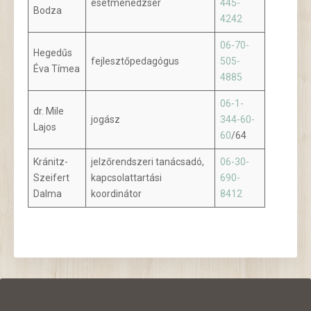
esetmenedzser
445-
Bodza
4242
06-70-
Hegedűs
fejlesztőpedagógus
505-
Éva Tímea
4885
06-1-
dr. Mile
jogász
344-60-
Lajos
60
/64
Kránitz-
jelzőrendszeri tanácsadó,
06-30-
Szeifert
kapcsolattartási
690-
Dalma
koordinátor
8412