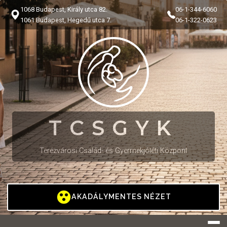
1068 Budapest, Király utca 82.
06-1-344-6060
1061 Budapest, Hegedű utca 7.
06-1-322-0623
TCSGYK
Terézvárosi Család- és Gyermekjóléti Központ
AKADÁLYMENTES NÉZET