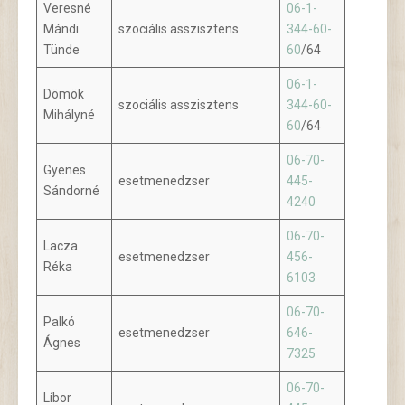
Veresné
06-1-
Mándi
szociális asszisztens
344-60-
Tünde
60
/64
06-1-
Dömök
szociális asszisztens
344-60-
Mihályné
60
/64
06-70-
Gyenes
esetmenedzser
445-
Sándorné
4240
06-70-
Lacza
esetmenedzser
456-
Réka
6103
06-70-
Palkó
esetmenedzser
646-
Ágnes
7325
06-70-
Líbor