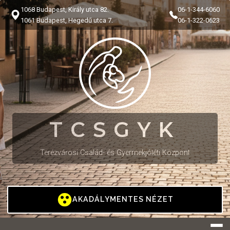
1068 Budapest, Király utca 82.
06-1-344-6060
1061 Budapest, Hegedű utca 7.
06-1-322-0623
TCSGYK
Terézvárosi Család- és Gyermekjóléti Központ
AKADÁLYMENTES NÉZET