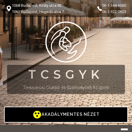
1068 Budapest, Király utca 82.
06-1-344-6060
1061 Budapest, Hegedű utca 7.
06-1-322-0623
TCSGYK
Terézvárosi Család- és Gyermekjóléti Központ
AKADÁLYMENTES NÉZET