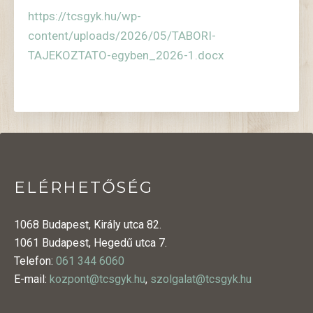
https://tcsgyk.hu/wp-
content/uploads/2026/05/TABORI-
TAJEKOZTATO-egyben_2026-1.docx
ELÉRHETŐSÉG
1068 Budapest, Király utca 82.
1061 Budapest, Hegedű utca 7.
Telefon:
061 344 6060
E-mail:
kozpont@tcsgyk.hu
,
szolgalat@tcsgyk.hu