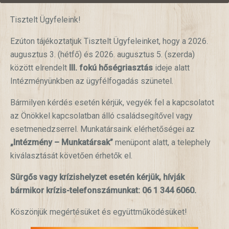
Tisztelt Ügyfeleink!
Ezúton tájékoztatjuk Tisztelt Ügyfeleinket, hogy a 2026.
augusztus 3. (hétfő) és 2026. augusztus 5. (szerda)
között elrendelt
III. fokú hőségriasztás
ideje alatt
Intézményünkben az ügyfélfogadás szünetel.
Bármilyen kérdés esetén kérjük, vegyék fel a kapcsolatot
az Önökkel kapcsolatban álló családsegítővel vagy
esetmenedzserrel. Munkatársaink elérhetőségei az
„Intézmény – Munkatársak”
menüpont alatt, a telephely
kiválasztását követően érhetők el.
Sürgős vagy krízishelyzet esetén kérjük, hívják
bármikor krízis-telefonszámunkat: 06 1 344 6060.
Köszönjük megértésüket és együttműködésüket!