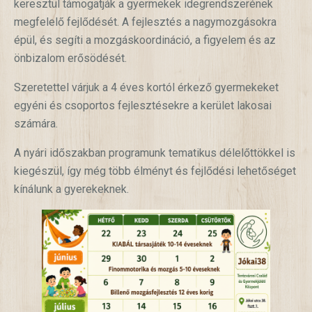
keresztül támogatják a gyermekek idegrendszerének
megfelelő fejlődését. A fejlesztés a nagymozgásokra
épül, és segíti a mozgáskoordináció, a figyelem és az
önbizalom erősödését.
Szeretettel várjuk a 4 éves kortól érkező gyermekeket
egyéni és csoportos fejlesztésekre a kerület lakosai
számára.
A nyári időszakban programunk tematikus délelőttökkel is
kiegészül, így még több élményt és fejlődési lehetőséget
kínálunk a gyerekeknek.