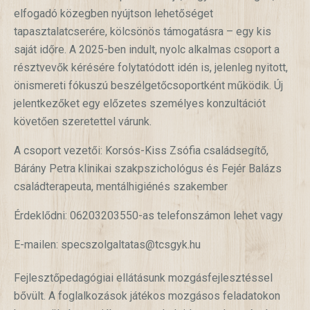
elfogadó közegben nyújtson lehetőséget
tapasztalatcserére, kölcsönös támogatásra – egy kis
saját időre. A 2025-ben indult, nyolc alkalmas csoport a
résztvevők kérésére folytatódott idén is, jelenleg nyitott,
önismereti fókuszú beszélgetőcsoportként működik. Új
jelentkezőket egy előzetes személyes konzultációt
követően szeretettel várunk.
A csoport vezetői: Korsós-Kiss Zsófia családsegítő,
Bárány Petra klinikai szakpszichológus és Fejér Balázs
családterapeuta, mentálhigiénés szakember
Érdeklődni: 06203203550-as telefonszámon lehet vagy
E-mailen: specszolgaltatas@tcsgyk.hu
Fejlesztőpedagógiai ellátásunk mozgásfejlesztéssel
bővült. A foglalkozások játékos mozgásos feladatokon