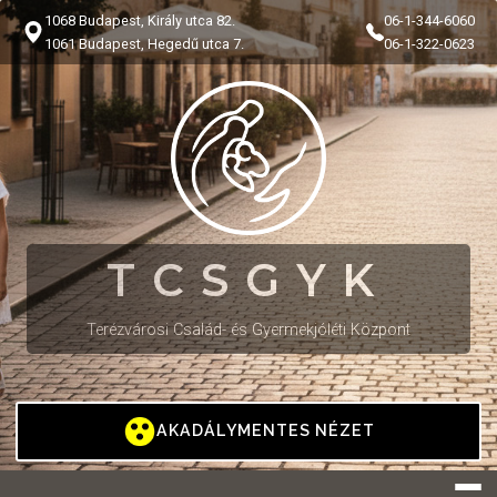
1068 Budapest, Király utca 82.
06-1-344-6060
1061 Budapest, Hegedű utca 7.
06-1-322-0623
TCSGYK
Terézvárosi Család- és Gyermekjóléti Központ
AKADÁLYMENTES NÉZET