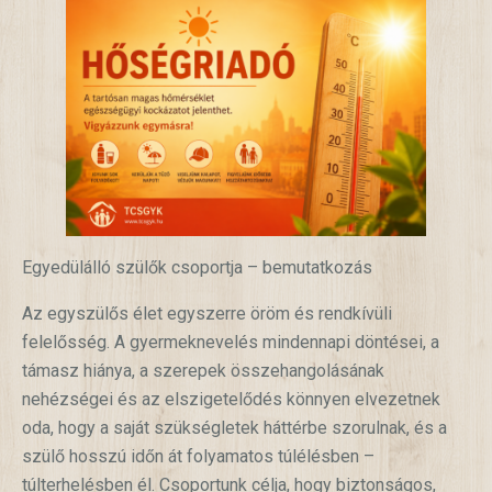
Egyedülálló szülők csoportja – bemutatkozás
Az egyszülős élet egyszerre öröm és rendkívüli
felelősség. A gyermeknevelés mindennapi döntései, a
támasz hiánya, a szerepek összehangolásának
nehézségei és az elszigetelődés könnyen elvezetnek
oda, hogy a saját szükségletek háttérbe szorulnak, és a
szülő hosszú időn át folyamatos túlélésben –
túlterhelésben él. Csoportunk célja, hogy biztonságos,