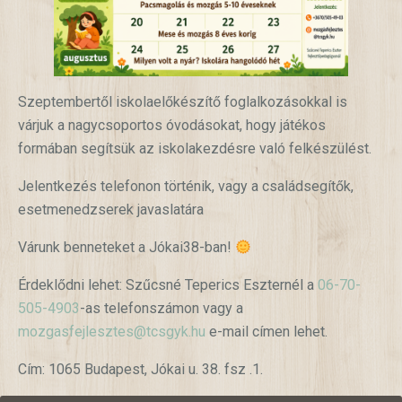
Szeptembertől iskolaelőkészítő foglalkozásokkal is
várjuk a nagycsoportos óvodásokat, hogy játékos
formában segítsük az iskolakezdésre való felkészülést.
Jelentkezés telefonon történik, vagy a családsegítők,
esetmenedzserek javaslatára
Várunk benneteket a Jókai38-ban!
Érdeklődni lehet: Szűcsné Teperics Eszternél a
06-70-
505-4903
-as telefonszámon vagy a
mozgasfejlesztes@tcsgyk.hu
e-mail címen lehet.
Cím: 1065 Budapest, Jókai u. 38. fsz .1.