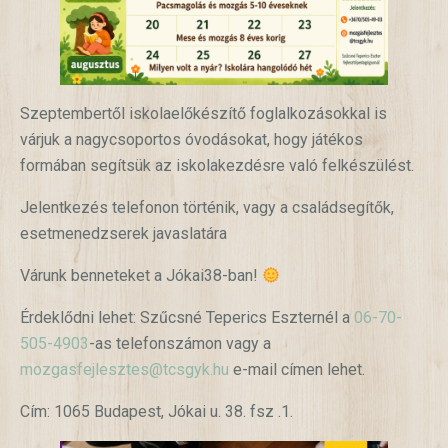
Szeptembertől iskolaelőkészítő foglalkozásokkal is
várjuk a nagycsoportos óvodásokat, hogy játékos
formában segítsük az iskolakezdésre való felkészülést.
Jelentkezés telefonon történik, vagy a családsegítők,
esetmenedzserek javaslatára
Várunk benneteket a Jókai38-ban!
Érdeklődni lehet: Szűcsné Teperics Eszternél a
06-70-
505-4903
-as telefonszámon vagy a
mozgasfejlesztes@tcsgyk.hu
e-mail címen lehet.
Cím: 1065 Budapest, Jókai u. 38. fsz .1.