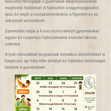
keresztül támogatják a gyermekek idegrendszerének
megfelelő fejlődését. A fejlesztés a nagymozgásokra
épül, és segíti a mozgáskoordináció, a figyelem és az
önbizalom erősödését.
Szeretettel várjuk a 4 éves kortól érkező gyermekeket
egyéni és csoportos fejlesztésekre a kerület lakosai
számára.
A nyári időszakban programunk tematikus délelőttökkel is
kiegészül, így még több élményt és fejlődési lehetőséget
kínálunk a gyerekeknek.