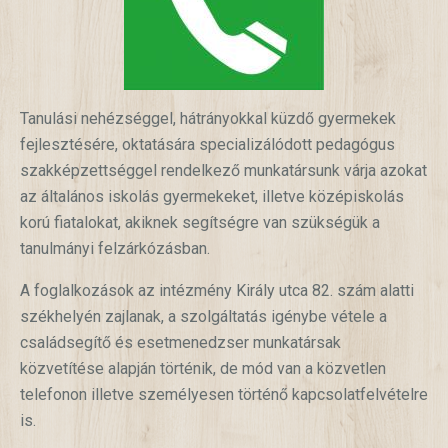
Tanulási nehézséggel, hátrányokkal küzdő gyermekek
fejlesztésére, oktatására specializálódott pedagógus
szakképzettséggel rendelkező munkatársunk várja azokat
az általános iskolás gyermekeket, illetve középiskolás
korú fiatalokat, akiknek segítségre van szükségük a
tanulmányi felzárkózásban.
A foglalkozások az intézmény Király utca 82. szám alatti
székhelyén zajlanak, a szolgáltatás igénybe vétele a
családsegítő és esetmenedzser munkatársak
közvetítése alapján történik, de mód van a közvetlen
telefonon illetve személyesen történő kapcsolatfelvételre
is.