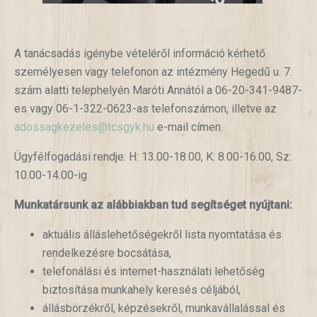
A tanácsadás igénybe vételéről információ kérhető
személyesen vagy telefonon az intézmény Hegedű u. 7.
szám alatti telephelyén Maróti Annától a 06-20-341-9487-
es vagy 06-1-322-0623-as telefonszámon, illetve az
adossagkezeles@tcsgyk.hu
e-mail címen.
Ügyfélfogadási rendje: H: 13.00-18.00, K: 8.00-16.00, Sz:
10.00-14.00-ig
Munkatársunk az alábbiakban tud segítséget nyújtani:
aktuális álláslehetőségekről lista nyomtatása és
rendelkezésre bocsátása,
telefonálási és internet-használati lehetőség
biztosítása munkahely keresés céljából,
állásbörzékről, képzésekről, munkavállalással és