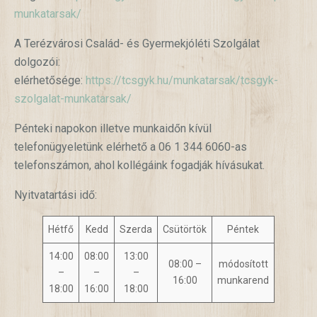
munkatarsak/
A Terézvárosi Család- és Gyermekjóléti Szolgálat
dolgozói:
elérhetősége:
https://tcsgyk.hu/munkatarsak/tcsgyk-
szolgalat-munkatarsak/
Pénteki napokon illetve munkaidőn kívül
telefonügyeletünk elérhető a 06 1 344 6060-as
telefonszámon, ahol kollégáink fogadják hívásukat.
Nyitvatartási idő:
Hétfő
Kedd
Szerda
Csütörtök
Péntek
14:00
08:00
13:00
08:00 –
módosított
–
–
–
16:00
munkarend
18:00
16:00
18:00