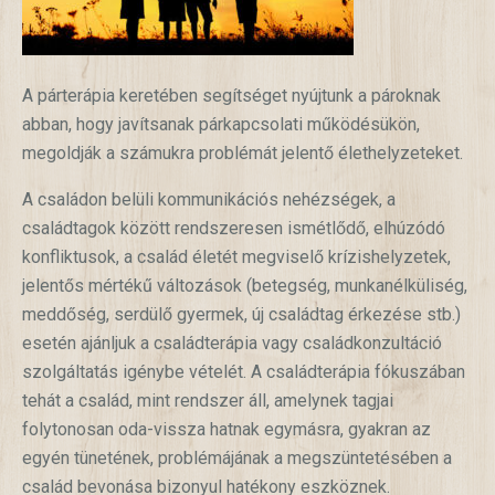
A párterápia keretében segítséget nyújtunk a pároknak
abban, hogy javítsanak párkapcsolati működésükön,
megoldják a számukra problémát jelentő élethelyzeteket.
A családon belüli kommunikációs nehézségek, a
családtagok között rendszeresen ismétlődő, elhúzódó
konfliktusok, a család életét megviselő krízishelyzetek,
jelentős mértékű változások (betegség, munkanélküliség,
meddőség, serdülő gyermek, új családtag érkezése stb.)
esetén ajánljuk a családterápia vagy családkonzultáció
szolgáltatás igénybe vételét. A családterápia fókuszában
tehát a család, mint rendszer áll, amelynek tagjai
folytonosan oda-vissza hatnak egymásra, gyakran az
egyén tünetének, problémájának a megszüntetésében a
család bevonása bizonyul hatékony eszköznek.