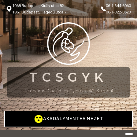
1068 Budapest, Király utca 82.
06-1-344-6060
1061 Budapest, Hegedű utca 7.
06-1-322-0623
TCSGYK
Terézvárosi Család- és Gyermekjóléti Központ
AKADÁLYMENTES NÉZET