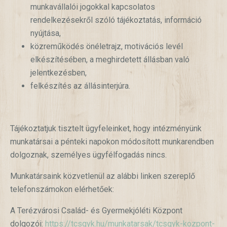
munkavállalói jogokkal kapcsolatos
rendelkezésekről szóló tájékoztatás, információ
nyújtása,
közreműködés önéletrajz, motivációs levél
elkészítésében, a meghirdetett állásban való
jelentkezésben,
felkészítés az állásinterjúra.
Tájékoztatjuk tisztelt ügyfeleinket, hogy intézményünk
munkatársai a pénteki napokon módosított munkarendben
dolgoznak, személyes ügyfélfogadás nincs.
Munkatársaink közvetlenül az alábbi linken szereplő
telefonszámokon elérhetőek:
A Terézvárosi Család- és Gyermekjóléti Központ
dolgozói:
https://tcsgyk.hu/munkatarsak/tcsgyk-kozpont-