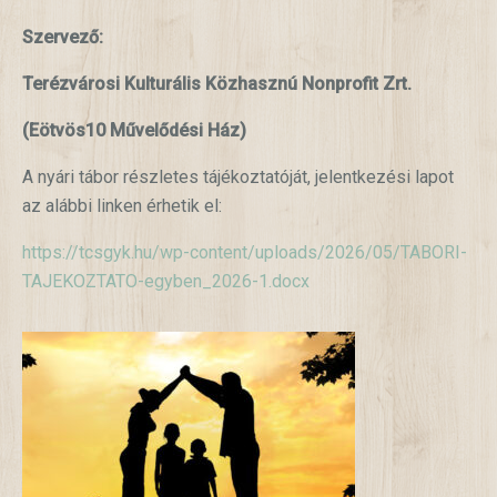
Szervező:
Terézvárosi Kulturális Közhasznú Nonprofit Zrt.
(Eötvös10 Művelődési Ház)
A nyári tábor részletes tájékoztatóját, jelentkezési lapot
az alábbi linken érhetik el:
https://tcsgyk.hu/wp-content/uploads/2026/05/TABORI-
TAJEKOZTATO-egyben_2026-1.docx