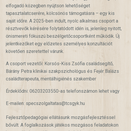
elfogadó közegben nyújtson lehetőséget
tapasztalatcserére, kölcsönös támogatásra – egy kis
saját időre. A 2025-ben indult, nyolc alkalmas csoport a
résztvevők kérésére folytatódott idén is, jelenleg nyitott,
önismereti fókuszú beszélgetőcsoportként működik. Új
jelentkezőket egy előzetes személyes konzultációt
követően szeretettel várunk.
A csoport vezetői: Korsós-Kiss Zsófia családsegítő,
Bárány Petra klinikai szakpszichológus és Fejér Balázs
családterapeuta, mentálhigiénés szakember
Érdeklődni: 06203203550-as telefonszámon lehet vagy
E-mailen: specszolgaltatas@tcsgyk.hu
Fejlesztőpedagógiai ellátásunk mozgásfejlesztéssel
bővült. A foglalkozások játékos mozgásos feladatokon