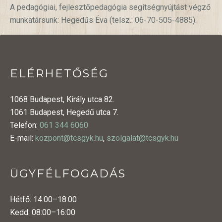
A pedagógiai, fejlesztőpedagógia segítségnyújtást végző
munkatársunk: Hegedűs Éva (telsz.: 06-70-505-4885).
ELÉRHETŐSÉG
1068 Budapest, Király utca 82.
1061 Budapest, Hegedű utca 7.
Telefon:
061 344 6060
E-mail:
kozpont@tcsgyk.hu
,
szolgalat@tcsgyk.hu
ÜGYFÉLFOGADÁS
Hétfő: 14:00–18:00
Kedd: 08:00–16:00