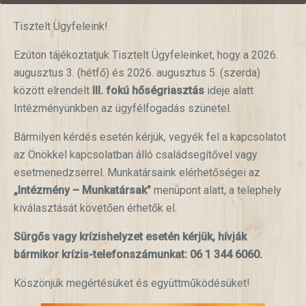
Tisztelt Ügyfeleink!
Ezúton tájékoztatjuk Tisztelt Ügyfeleinket, hogy a 2026.
augusztus 3. (hétfő) és 2026. augusztus 5. (szerda)
között elrendelt
III. fokú hőségriasztás
ideje alatt
Intézményünkben az ügyfélfogadás szünetel.
Bármilyen kérdés esetén kérjük, vegyék fel a kapcsolatot
az Önökkel kapcsolatban álló családsegítővel vagy
esetmenedzserrel. Munkatársaink elérhetőségei az
„Intézmény – Munkatársak”
menüpont alatt, a telephely
kiválasztását követően érhetők el.
Sürgős vagy krízishelyzet esetén kérjük, hívják
bármikor krízis-telefonszámunkat: 06 1 344 6060.
Köszönjük megértésüket és együttműködésüket!