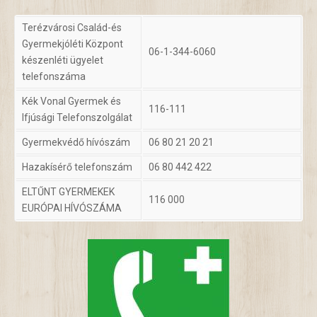
Terézvárosi Család-és
Gyermekjóléti Központ
06-1-344-6060
készenléti ügyelet
telefonszáma
Kék Vonal Gyermek és
116-111
Ifjúsági Telefonszolgálat
Gyermekvédő hívószám
06 80 21 20 21
Hazakísérő telefonszám
06 80 442 422
ELTŰNT GYERMEKEK
116 000
EURÓPAI HÍVÓSZÁMA