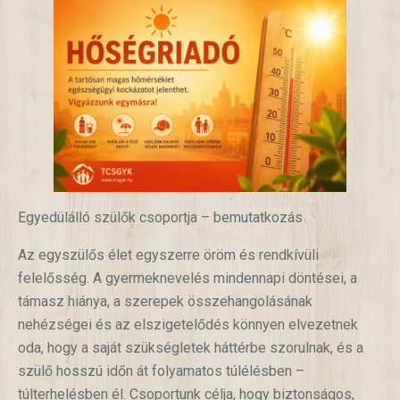
Egyedülálló szülők csoportja – bemutatkozás
Az egyszülős élet egyszerre öröm és rendkívüli
felelősség. A gyermeknevelés mindennapi döntései, a
támasz hiánya, a szerepek összehangolásának
nehézségei és az elszigetelődés könnyen elvezetnek
oda, hogy a saját szükségletek háttérbe szorulnak, és a
szülő hosszú időn át folyamatos túlélésben –
túlterhelésben él. Csoportunk célja, hogy biztonságos,